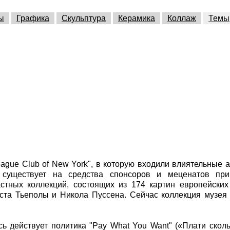
ы
Графика
Скульптура
Керамика
Коллаж
Темы
eague Club of New York", в которую входили влиятельные 
 существует на средства спонсоров и меценатов пр
астных коллекций, состоящих из 174 картин европейских
ста Тьеполы и Никола Пуссена. Сейчас коллекция музея
ь действует политика "Pay What You Want" («Плати сколь