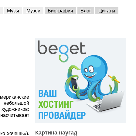
Музы
Музеи
Биография
Блог
Цитаты
американские
и небольшой
 художников:
 насчитывает
Картина наугад
ко хочешь»).