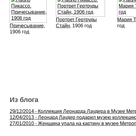
Портрет Гертруды
Мария Т
Причесывание
,
Стайн
, 1906 год
год
1906 год
Из блога
29/12/2014 - Коллекция Леонарда Лаудера в Музее Ме
12/04/2013 - Леонард Лаудер подарил музею коллекци
27/01/2010 - Женщина упала на картину в музее Метро