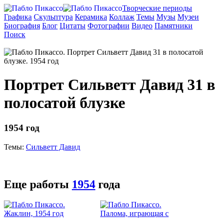
Творческие периоды
Графика
Скульптура
Керамика
Коллаж
Темы
Музы
Музеи
Биография
Блог
Цитаты
Фотографии
Видео
Памятники
Поиск
Портрет Сильветт Давид 31 в
полосатой блузке
1954 год
Темы:
Сильветт Давид
Еще работы
1954
года