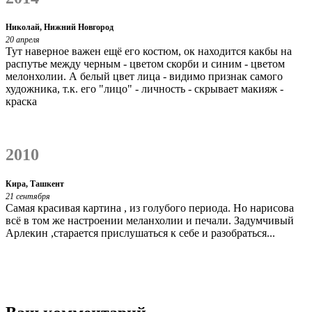
Николай, Нижний Новгород
20 апреля
Тут наверное важен ещё его костюм, ок находится какбы на
распутье между черным - цветом скорби и синим - цветом
мелонхолии. А белый цвет лица - видимо признак самого
художника, т.к. его "лицо" - личность - скрывает макияж -
краска
2010
Кира, Ташкент
21 сентября
Самая красивая картина , из голубого периода. Но нарисова
всё в том же настроении меланхолии и печали. Задумчивый
Арлекин ,старается прислушаться к себе и разобраться...