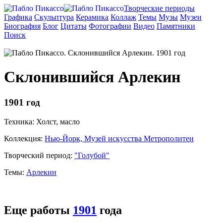
Творческие периоды
Графика
Скульптура
Керамика
Коллаж
Темы
Музы
Музеи
Биография
Блог
Цитаты
Фотографии
Видео
Памятники
Поиск
Склонившийся Арлекин
1901 год
Техника: Холст, масло
Коллекция:
Нью-Йорк, Музей искусства Метрополитен
Творческий период:
"Голубой"
Темы:
Арлекин
Еще работы
1901
года