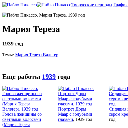
Творческие периоды
График
Мария Тереза
1939 год
Темы:
Мария Тереза Вальтер
Еще работы
1939
года
Портрет Доры
Сидящая 
Голова женщины со
Маар с голубыми
сером кре
светлыми волосами
глазами
, 1939 год
год
(Мария Тереза