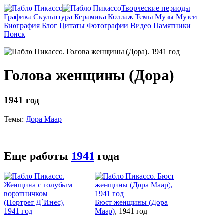
Творческие периоды
Графика
Скульптура
Керамика
Коллаж
Темы
Музы
Музеи
Биография
Блог
Цитаты
Фотографии
Видео
Памятники
Поиск
Голова женщины (Дора)
1941 год
Темы:
Дора Маар
Еще работы
1941
года
Бюст женщины (Дора
Маар)
, 1941 год