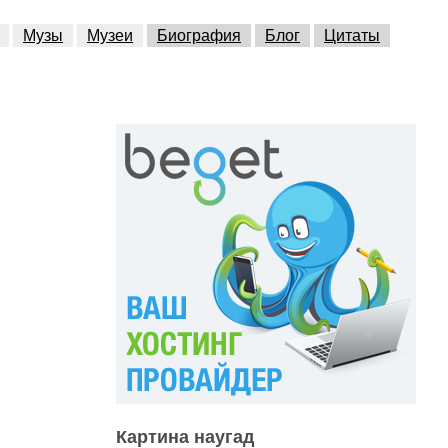
Музы
Музеи
Биография
Блог
Цитаты
Картина наугад