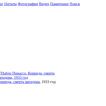
ог
Цитаты
Фотографии
Видео
Памятники
Поиск
оррида- смерть матадора
, 1933 год