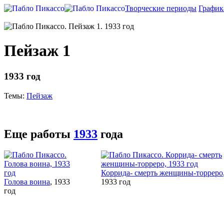
Творческие периоды
График
Пейзаж 1
1933 год
Темы:
Пейзаж
Еще работы
1933
года
Коррида- смерть женщины-торреро
Голова воина
, 1933
1933 год
год