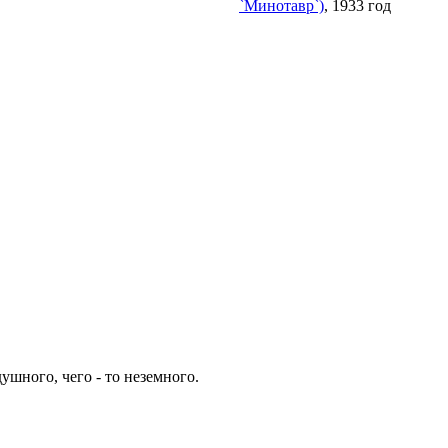
`Минотавр`)
, 1933 год
душного, чего - то неземного.