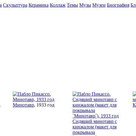
а
Скульптура
Керамика
Коллаж
Темы
Музы
Музеи
Биография
Бл
,
Минотавр
, 1933 год
К
Сидящий минотавр с
кинжалом (макет для
покрывала