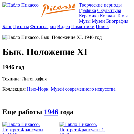
Творческие периоды
Графика
Скульптура
Керамика
Коллаж
Темы
Музы
Музеи
Биография
Блог
Цитаты
Фотографии
Видео
Памятники
Поиск
Бык. Положение XI
1946 год
Техника: Литография
Коллекция:
Нью-Йорк, Музей современного искусства
Еще работы
1946
года