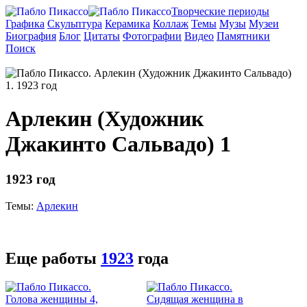
Творческие периоды
Графика
Скульптура
Керамика
Коллаж
Темы
Музы
Музеи
Биография
Блог
Цитаты
Фотографии
Видео
Памятники
Поиск
Арлекин (Художник
Джакинто Сальвадо) 1
1923 год
Темы:
Арлекин
Еще работы
1923
года