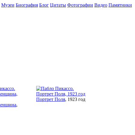
Музеи
Биография
Блог
Цитаты
Фотографии
Видео
Памятники
Портрет Поля
, 1923 год
женщина
,