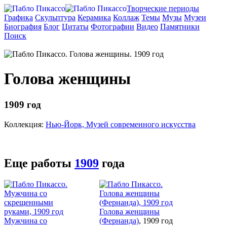
Творческие периоды
Графика
Скульптура
Керамика
Коллаж
Темы
Музы
Музеи
Биография
Блог
Цитаты
Фотографии
Видео
Памятники
Поиск
Голова женщины
1909 год
Коллекция:
Нью-Йорк, Музей современного искусства
Еще работы
1909
года
Голова женщины
Мужчина со
(Фернанда)
, 1909 год