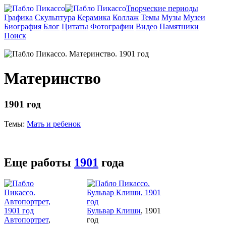
Творческие периоды
Графика
Скульптура
Керамика
Коллаж
Темы
Музы
Музеи
Биография
Блог
Цитаты
Фотографии
Видео
Памятники
Поиск
Материнство
1901 год
Темы:
Мать и ребенок
Еще работы
1901
года
Бульвар Клиши
, 1901
Автопортрет
,
год