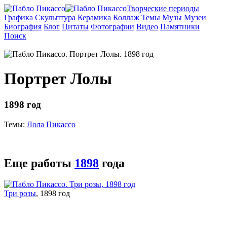
Творческие периоды
Графика
Скульптура
Керамика
Коллаж
Темы
Музы
Музеи
Биография
Блог
Цитаты
Фотографии
Видео
Памятники
Поиск
Портрет Лолы
1898 год
Темы:
Лола Пикассо
Еще работы
1898
года
Три розы
, 1898 год