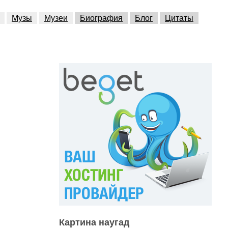
Музы
Музеи
Биография
Блог
Цитаты
Картина наугад