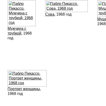
Сова
, 1968 год
Мушк
1968
Мужчина с
трубкой
, 1968
год
Портрет женщины
,
1968 год