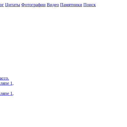
ог
Цитаты
Фотографии
Видео
Памятники
Поиск
ляпе 1
,