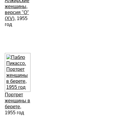
Алжирские
женщины,
версия "O"
(XV)
, 1955
год
Портрет
женщины в
берете
,
1955 год