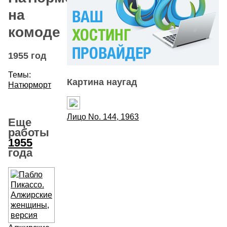
на
комоде
1955 год
Темы:
Картина наугад
Натюрморт
Лицо No. 144, 1963
Еще
работы
1955
года