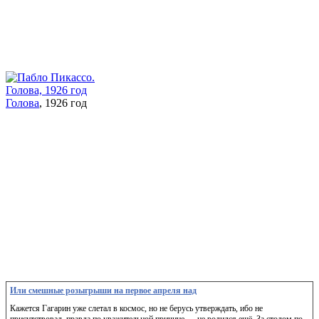
Голова
, 1926 год
Или смешные розыгрыши на первое апреля над
Кажется Гагарин уже слетал в космос, но не берусь утверждать, ибо не
присутствовал, правда по уважительной причине — не родился ещё. За столом по