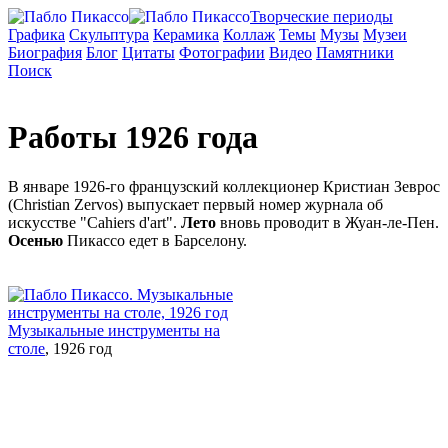
Творческие периоды
Графика
Скульптура
Керамика
Коллаж
Темы
Музы
Музеи
Биография
Блог
Цитаты
Фотографии
Видео
Памятники
Поиск
Работы 1926 года
В январе 1926-го французский коллекционер Кристиан Зеврос
(Christian Zervos) выпускает первый номер журнала об
искусстве "Cahiers d'art".
Лето
вновь проводит в Жуан-ле-Пен.
Осенью
Пикассо едет в Барселону.
Музыкальные инструменты на
столе
, 1926 год