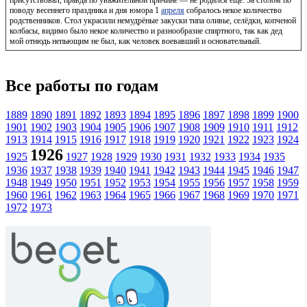
поводу весеннего праздника и дня юмора 1
апреля
собралось некое количество
родственников. Стол украсили немудрёные закуски типа оливье, селёдки, копченой
колбасы, видимо было некое количество и разнообразие спиртного, так как дед
мой отнюдь непьющим не был, как человек воевавший и основательный.
Все работы по годам
1889
1890
1891
1892
1893
1894
1895
1896
1897
1898
1899
1900
1901
1902
1903
1904
1905
1906
1907
1908
1909
1910
1911
1912
1913
1914
1915
1916
1917
1918
1919
1920
1921
1922
1923
1924
1926
1925
1927
1928
1929
1930
1931
1932
1933
1934
1935
1936
1937
1938
1939
1940
1941
1942
1943
1944
1945
1946
1947
1948
1949
1950
1951
1952
1953
1954
1955
1956
1957
1958
1959
1960
1961
1962
1963
1964
1965
1966
1967
1968
1969
1970
1971
1972
1973